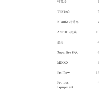
1
特賣場
7
TVBTech
KLauKe 柯勞克
10
ANCHOR鐵錨
4
嘉美
4
Superfire 神火
3
MIKKO
12
EcoFlow
Proteus
6
Equipment