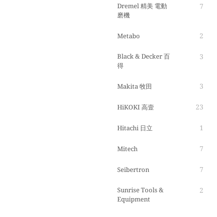
Dremel 精美 電動
7
磨機
2
Metabo
Black & Decker 百
3
得
3
Makita 牧田
23
HiKOKI 高壹
1
Hitachi 日立
7
Mitech
7
Seibertron
Sunrise Tools &
2
Equipment