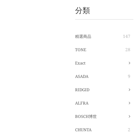
分類
147
精選商品
28
TONE
Exact
9
ASADA
RIDGID
ALFRA
BOSCH博世
2
CHUNTA