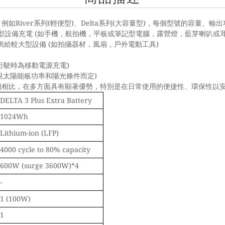
River
(
)
Delta
(
)
，例如
系列
輕便型
、
系列
大容量型
，每個型號的容量、輸出
(
型設備充電
如手機，航拍機，平板或筆記型電腦，露營燈，藍芽喇叭或
(
)
供給較大型設備
如拍攝器材，風扇，戶外電動工具
：
)
行駛時為移動電源充電
)
視太陽能板功率和陽光條件而定
機相比，在多方面具有顯著優勢，特別是在日常使用的便捷性、環保性以
DELTA 3 Plus Extra Battery
1024Wh
Lithium-ion (LFP)
4000 cycle to 80% capacity
600W (surge 3600W)*4
-
1 (100W)
1