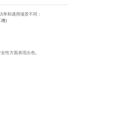
功率和適用場景不同：
)
耳機
安全性方面表現出色。