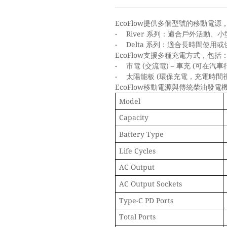
EcoFlow
提供多個型號的移動電源
-
River
系列：適合戶外活動、小
-
Delta
系列：適合長時間使用或
EcoFlow
支援多種充電方式，包括
-
(
) –
(
市電
交流電
車充
可在汽車
-
(
太陽能板
環保充電，充電時間
EcoFlow
移動電源與傳統柴油發電
Model
Capacity
Battery Type
Life Cycles
AC Output
AC Output Sockets
Type-C PD Ports
Total Ports