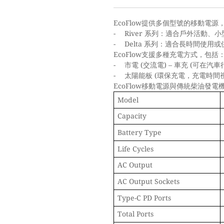
EcoFlow
提供多個型號的移動電源
-
River
系列：適合戶外活動、小
-
Delta
系列：適合長時間使用或
EcoFlow
支援多種充電方式，包括
-
(
) –
(
市電
交流電
車充
可在汽車
-
(
太陽能板
環保充電，充電時間
EcoFlow
移動電源與傳統柴油發電
Model
Capacity
Battery Type
Life Cycles
AC Output
AC Output Sockets
Type-C PD Ports
Total Ports