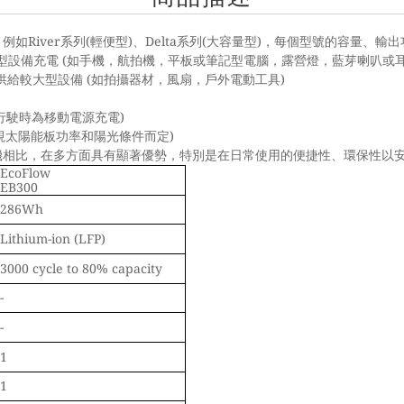
River
(
)
Delta
(
)
，例如
系列
輕便型
、
系列
大容量型
，每個型號的容量、輸出
(
型設備充電
如手機，航拍機，平板或筆記型電腦，露營燈，藍芽喇叭或
(
)
供給較大型設備
如拍攝器材，風扇，戶外電動工具
：
)
行駛時為移動電源充電
)
視太陽能板功率和陽光條件而定
機相比，在多方面具有顯著優勢，特別是在日常使用的便捷性、環保性以
EcoFlow
EB300
286Wh
Lithium-ion (LFP)
3000 cycle to 80% capacity
-
-
1
1