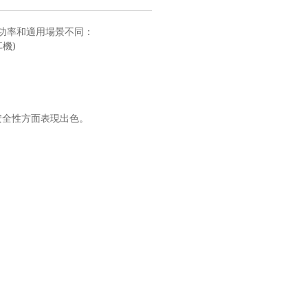
功率和適用場景不同：
)
耳機
安全性方面表現出色。