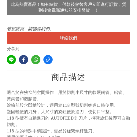
此為熱賣產品！如有缺貨，付款後會替客戶立即進行訂貨，貨
到後會電郵通知並安排發貨！！
若想購買，請聯絡我們。
聯絡我們
分享到
商品描述
適合於在狹窄的空間操作，用於切割小尺寸的軟硬銅管、鋁管、
黃銅管和塑膠管。
滾輪前段含凹槽設計，適用於118 型號切割喇叭口時使用。
堅固輕便的刀身，大尺寸的旋鈕便於進刀，使切口平整。
118 型擁有自動進刀的 AUTOFEED® 刀片，擰緊旋鈕後即可自動
切割。
118 型的特殊手柄設計，更易於旋緊螺杆進刀。