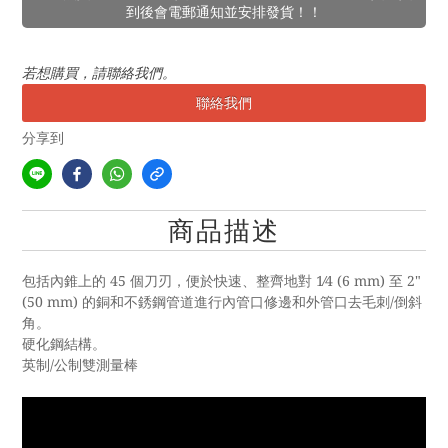
到後會電郵通知並安排發貨！！
若想購買，請聯絡我們。
聯絡我們
分享到
商品描述
包括內錐上的 45 個刀刃，便於快速、整齊地對 1⁄4 (6 mm) 至 2"
(50 mm) 的銅和不銹鋼管道進行內管口修邊和外管口去毛刺/倒斜
角。
硬化鋼結構。
英制/公制雙測量棒