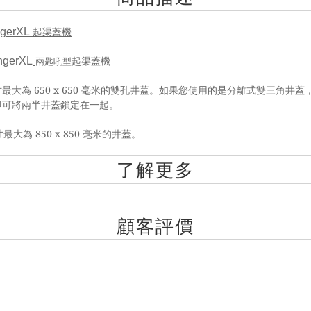
ngerXL
起渠蓋機
ngerXL
兩匙吼型
起渠蓋機
650 x 650
寸最大為
毫米的雙孔井蓋。如果您使用的是分離式雙三角井蓋
即可將兩半井蓋鎖定在一起。
850 x 850
寸最大為
毫米的井蓋。
了解更多
顧客評價