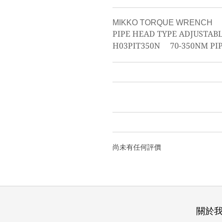
MIKKO TORQUE WRENCH
PIPE HEAD TYPE ADJUSTA
H03PIT350N 70-350NM PI
尚未有任何評價
關於