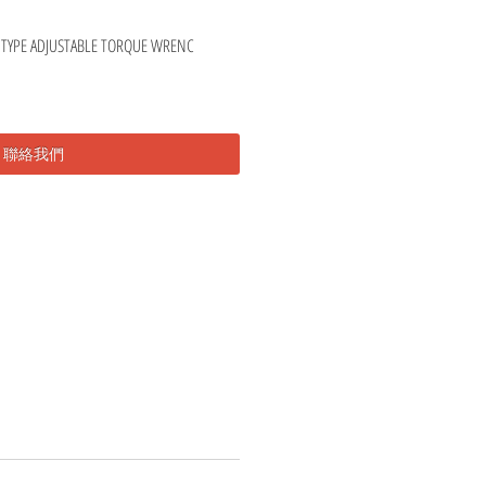
D TYPE ADJUSTABLE TORQUE WRENC
聯絡我們