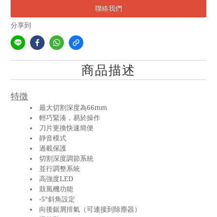
聯絡我們
分享到
商品描述
特徵
最大切割深度為66mm
輕巧緊湊，易於操作
刀片更換快速簡便
靜音模式
過載保護
切割深度調節系統
並行調整系統
高強度LED
鼓風機功能
-5°斜角設定
向後鋸屑排氣（可連接到除塵器）