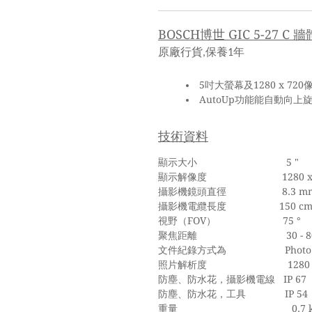
BOSCH博世
GIC 5-27 C
原廠行貨
保養
年
,
1
5吋大螢幕及1280 x 
AutoUp功能能自動向
技術資料
顯示大小 5 "
顯示解像度 1280 x 72
攝影機鏡頭直徑 8.3 m
攝影機電纜長度 150 c
視野（FOV） 75 °
聚焦距離 30 - 80
文件紀錄方式為 Photo
照片解析度 1280 x 
防塵、防水花，攝影機電線 IP 67
防塵、防水花，工具 IP 54
重量 0.7 k