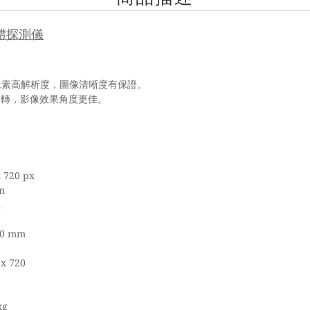
 牆體探測儀
720像素高解析度，圖像清晰度有保證。
上旋轉，影像效果角度更佳。
0 px
m
m
 mm
720
g