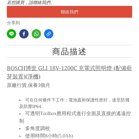
若想購買，請聯絡我們。
聯絡我們
分享到
商品描述
BOSCH博世 GLI 18V-1200C 充電式照明燈 (配備藍
芽裝置)(淨機)
原廠行貨
保養
個月
,
3
可在任何條件下工作：電池蓋和保護性密封，達至防濺
及防塵IP64
可透明Toolbox應用程式進行全面及直接的遙遠控
制
多角度調校
使用時間8小時(5.0Ah)