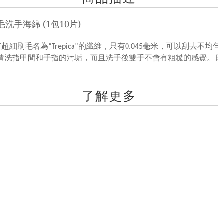
刷毛洗手海綿 (1包10片)
刷毛名為“Trepica”的
纖維，
只有0.045毫米，可以刮去不
清洗指甲間和手指的污垢
，而且洗手後
雙手
不會有粗糙的感覺。
了解更多