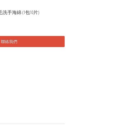
細刷毛洗手海綿 (1包10片)
聯絡我們