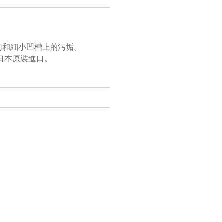
均勻和細小凹槽上的污垢。
日本原裝進口。