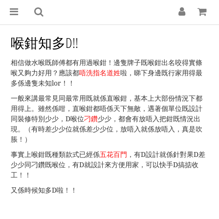
喉鉗知多D!!
相信做水喉既師傅都有用過喉鉗！邊隻牌子既喉鉗出名咬得實條
喉又夠力好用？應該都
唔洗指名道姓
啦，睇下身邊既行家用得最
多係邊隻未知lor！！
一般來講最常見同最常用既就係直喉鉗，基本上大部份情況下都
用得上。雖然係咁，直喉鉗都唔係天下無敵，遇著個單位既設計
同裝修特別少少，D喉位
刁鑽
少少，都會有放唔入把鉗既情況出
現。（有時差少少位就係差少少位，放唔入就係放唔入，真是吹
脹！）
事實上喉鉗既種類款式已經係
五花百門
，有D設計就係針對果D差
少少同刁鑽既喉位，有D就設計來方便用家，可以快手D搞掂收
工！！
又係時候知多D啦！！