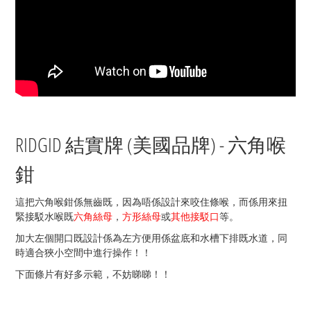
RIDGID 結實牌 (美國品牌
) - 六角喉
鉗
這把六角喉鉗係無齒既，因為唔係設計來咬住條喉，而係用來扭
緊接駁水喉既
六角絲母
，
方形絲母
或
其他接駁口
等。
加大左個開口既設計係為左方便用係盆底和水槽下排既水道，同
時適合狹小空間中進行操作！！
下面條片有好多示範，不妨睇睇！！