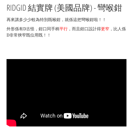
RIDGID 結實牌 (美國品牌
) - 彎喉鉗
再來講多少少較為特別既喉鉗，就係這把彎喉鉗啦！！
外形係有D古怪，鉗口同手柄
平行
，而且鉗口設計得
更窄
，比人係
D非常狹窄既位用既！！