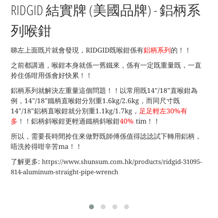
RIDGID 結實牌 (美國品牌
) - 鋁柄系
列喉鉗
睇左上面既片就會發現，RIDGID既喉鉗係有
鋁柄系列
的！！
之前都講過，喉鉗本身就係一舊鐵來，係有一定既重量既，一直
拎住係咁用係會好快累！！
鋁柄系列就解決左重量這個問題！！以常用既14"/18"直喉鉗為
例，14"/18"鐵柄直喉鉗分別重1.6kg/2.6kg，而同尺寸既
14"/18"鋁柄直喉鉗就分別重1.1kg/1.7kg，
足足輕左30%有
多
！！鋁柄斜喉鉗更輕過鐵柄斜喉鉗
40%
tim！！
所以，需要長時間拎住來做野既師傅係值得諗諗試下轉用鋁柄，
唔洗拎得咁辛苦ma！！
了解更多:
https://www.shunsum.com.hk/products/ridgid-31095-
814-aluminum-straight-pipe-wrench