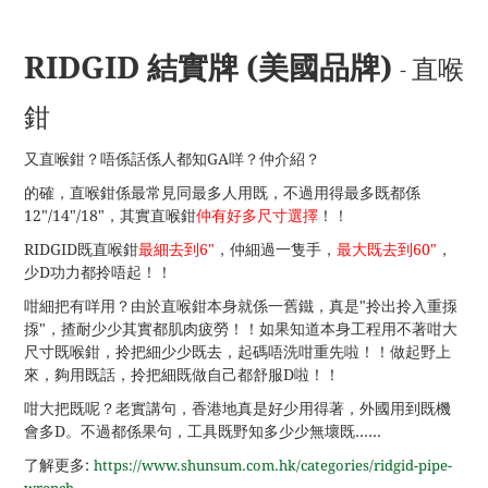
RIDGID 結實牌 (美國品牌)
- 直喉
鉗
又直喉鉗？唔係話係人都知GA咩？仲介紹？
的確，直喉鉗係最常見同最多人用既，不過用得最多既都係
12"/14"/18"，其實直喉鉗
仲有好多尺寸選擇
！！
RIDGID既直喉鉗
最細去到6"
，仲細過一隻手，
最大既去到60"
，
少D功力都拎唔起！！
咁細把有咩用？由於直喉鉗本身就係一舊鐵，真是"拎出拎入重揼
揼"，揸耐少少其實都肌肉疲勞！！如果知道本身工程用不著咁大
尺寸既喉鉗，拎把細少少既去，起碼唔洗咁重先啦！！做起野上
來，夠用既話，拎把細既做自己都舒服D啦！！
咁大把既呢？老實講句，香港地真是好少用得著，外國用到既機
會多D。不過都係果句，工具既野知多少少無壞既......
了解更多:
https://www.shunsum.com.hk/categories/ridgid-pipe-