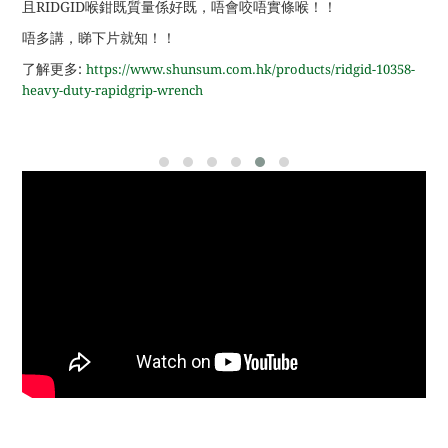
且RIDGID喉鉗既質量係好既，唔會咬唔實條喉！！
唔多講，睇下片就知！！
了解更多:
https://www.shunsum.com.hk/products/ridgid-10358-
heavy-duty-rapidgrip-wrench