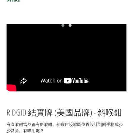
wrench
RIDGID 結實牌 (美國品牌
) - 斜喉鉗
有直喉鉗當然都有斜喉鉗。斜喉鉗咬喉既位置設計到同手柄成少
少斜角。有咩用處？