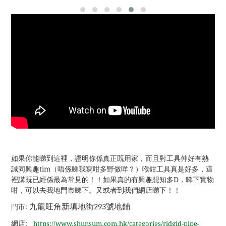
如果你能睇到這裡，證明你係真正既用家，而且對工具仲好有熱
誠同興趣tim（唔係睇我寫咁多野做咩？）喉鉗工具真是好多，這
裡講既已經係最為常見的！！如果真的有興趣想知多D，睇下實物
咁，可以去我地門市睇下。又或者到我們網店睇下！！
九龍旺角新填地街
號地鋪
門市:
293
網店:
https://www.shunsum.com.hk/categories/ridgid-pipe-