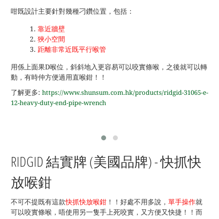
咁既設計主要針對幾種刁鑽位置，包括：
靠近牆壁
狹小空間
距離非常近既平行喉管
用係上面果D喉位，斜斜地入更容易可以咬實條喉，之後就可以轉
動，有時仲方便過用直喉鉗！！
了解更多:
https://www.shunsum.com.hk/products/ridgid-31065-e-
12-heavy-duty-end-pipe-wrench
RIDGID 結實牌 (美國品牌
) - 快抓快
放喉鉗
不可不提既有這款
快抓快放喉鉗
！！好處不用多說，
單手操作
就
可以咬實條喉，唔使用另一隻手上死咬實，又方便又快捷！！而