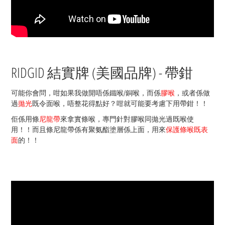
RIDGID 結實牌 (美國品牌
) - 帶鉗
可能你會問，咁如果我做開唔係鐵喉/銅喉，而係
膠喉
，或者係做
過
拋光
既令面喉，唔整花得點好？咁就可能要考慮下用帶鉗！！
佢係用條
尼龍帶
來拿實條喉，專門針對膠喉同拋光過既喉使
用！！而且條尼龍帶係有聚氨酯塗層係上面，用來
保護條喉既表
面
的！！