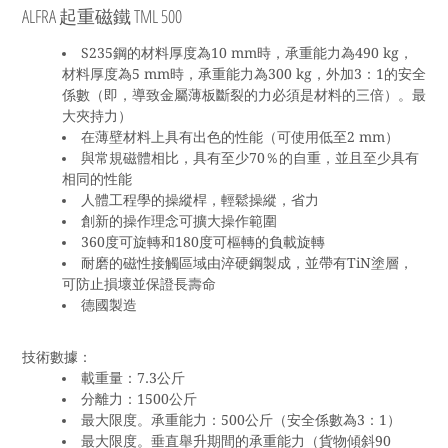
ALFRA 起重磁鐵 TML 500
S235鋼的材料厚度為10 mm時，承重能力為490 kg，
材料厚度為5 mm時，承重能力為300 kg，外加3：1的安全
係數（即，導致金屬薄板斷裂的力必須是材料的三倍）。最
大夾持力）
在薄壁材料上具有出色的性能（可使用低至2 mm）
與常規磁體相比，具有至少70％的自重，並且至少具有
相同的性能
人體工程學的操縱桿，輕鬆操縱，省力
創新的操作理念可擴大操作範圍
360度可旋轉和180度可樞轉的負載旋轉
耐磨的磁性接觸區域由淬硬鋼製成，並帶有TiN塗層，
可防止損壞並保證長壽命
德國製造
技術數據：
載重量：7.3公斤
分離力：1500公斤
最大限度。承重能力：500公斤（安全係數為3：1）
最大限度。垂直舉升期間的承重能力（貨物傾斜90