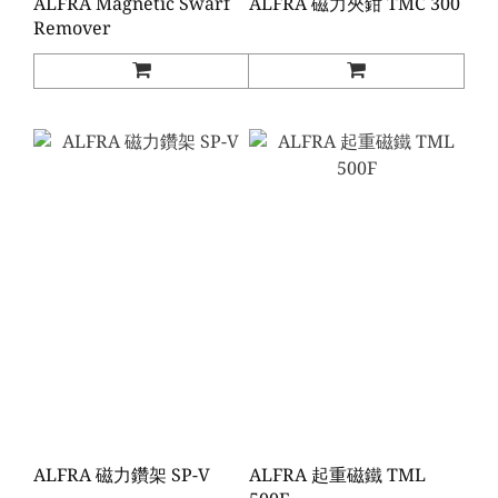
ALFRA Magnetic Swarf
ALFRA 磁力夾鉗 TMC 300
Remover
ALFRA 磁力鑽架 SP-V
ALFRA 起重磁鐵 TML