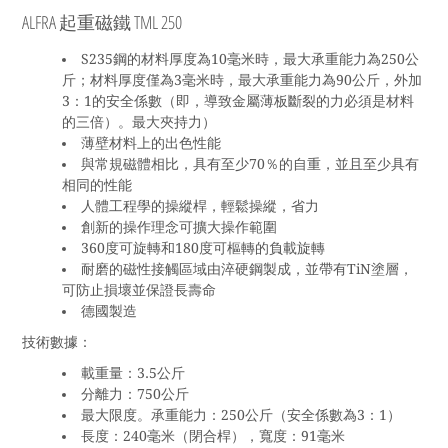
ALFRA 起重磁鐵 TML 250
S235鋼的材料厚度為10毫米時，最大承重能力為250公
斤；材料厚度僅為3毫米時，最大承重能力為90公斤，外加
3：1的安全係數（即，導致金屬薄板斷裂的力必須是材料
的三倍）。最大夾持力）
薄壁材料上的出色性能
與常規磁體相比，具有至少70％的自重，並且至少具有
相同的性能
人體工程學的操縱桿，輕鬆操縱，省力
創新的操作理念可擴大操作範圍
360度可旋轉和180度可樞轉的負載旋轉
耐磨的磁性接觸區域由淬硬鋼製成，並帶有TiN塗層，
可防止損壞並保證長壽命
德國製造
技術數據：
載重量：3.5公斤
分離力：750公斤
最大限度。承重能力：250公斤（安全係數為3：1）
長度：240毫米（閉合桿），寬度：91毫米