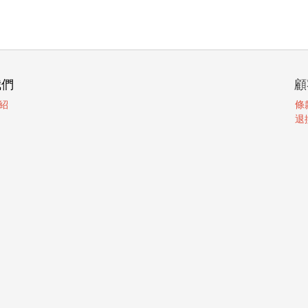
我們
顧
紹
條
退