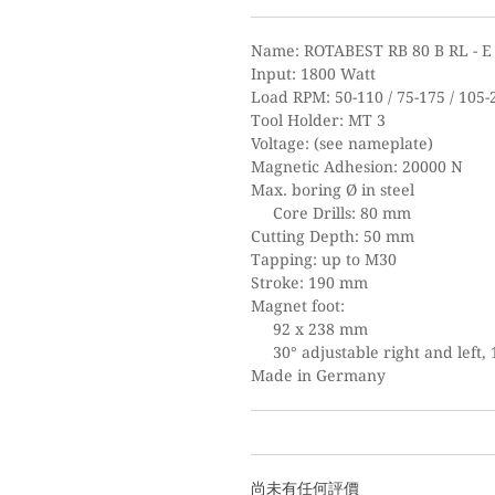
Name: ROTABEST RB 80 B RL - E
Input: 1800 Watt
Load RPM: 50-110 / 75-175 / 105-
Tool Holder: MT 3
Voltage: (see nameplate)
Magnetic Adhesion: 20000 N
Max. boring Ø in steel
Core Drills: 80 mm
Cutting Depth: 50 mm
Tapping: up to M30
Stroke: 190 mm
Magnet foot:
92 x 238 mm
30° adjustable right and left
Made in Germany
尚未有任何評價