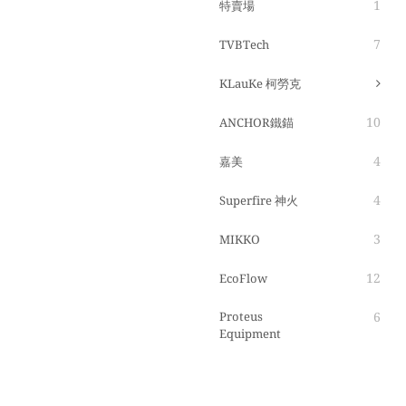
1
特賣場
7
TVBTech
KLauKe 柯勞克
10
ANCHOR鐵錨
4
嘉美
4
Superfire 神火
3
MIKKO
12
EcoFlow
Proteus
6
Equipment