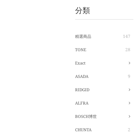
分類
147
精選商品
28
TONE
Exact
9
ASADA
RIDGID
ALFRA
BOSCH博世
2
CHUNTA