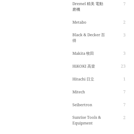
Dremel 精美 電動
7
磨機
2
Metabo
Black & Decker 百
3
得
3
Makita 牧田
23
HiKOKI 高壹
1
Hitachi 日立
7
Mitech
7
Seibertron
Sunrise Tools &
2
Equipment