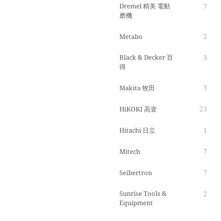
Dremel 精美 電動
7
磨機
2
Metabo
Black & Decker 百
3
得
3
Makita 牧田
23
HiKOKI 高壹
1
Hitachi 日立
7
Mitech
7
Seibertron
Sunrise Tools &
2
Equipment