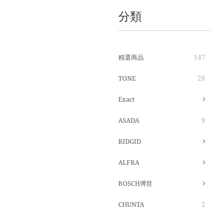
分類
147
精選商品
28
TONE
Exact
9
ASADA
RIDGID
ALFRA
BOSCH博世
2
CHUNTA