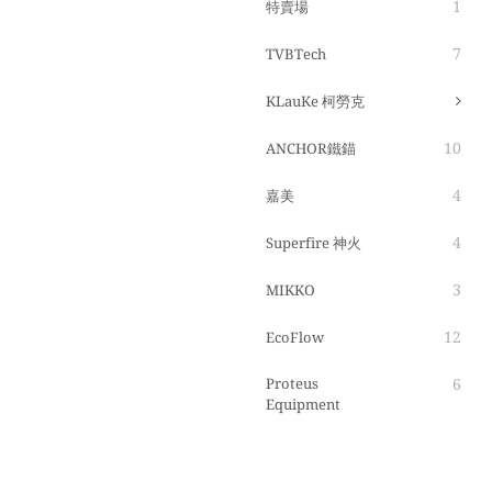
1
特賣場
7
TVBTech
KLauKe 柯勞克
10
ANCHOR鐵錨
4
嘉美
4
Superfire 神火
3
MIKKO
12
EcoFlow
Proteus
6
Equipment