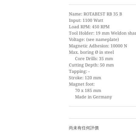
Name: ROTABEST RB 35 B
Input: 1100 Watt
Load RPM: 450 RPM
Tool Holder: 19 mm Weldon sha
Voltage: (see nameplate)
Magnetic Adhesion: 10000 N
Max. boring Ø in steel
Core Drills: 35 mm
Cutting Depth: 50 mm
Tapping: -
Stroke: 120 mm
Magnet foot:
70 x 185 mm
Made in Germany
尚未有任何評價