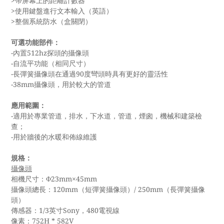
>帶屏幕上的距離計數器
>使用鍵盤進行文本輸入（英語）
>整個系統防水（盒關閉）
可選功能部件：
-內置512hz探頭的攝像頭
-自流平功能（相同尺寸）
-長彈簧攝像頭在通過90度彎頭時具有更好的靈活性
-38mm攝像頭，用於較大的管道
應用範圍：
-適用於專業管道，排水，下水道，管道，煙囪，機械和建築檢
查；
-用於牆後的水暖和佈線維護
規格：
攝像頭
相機尺寸：Φ23mm×45mm
攝像頭總長：120mm（短彈簧攝像頭）/ 250mm（長彈簧攝像
頭）
傳感器：1/3英寸Sony，480電視線
像素：752H * 582V