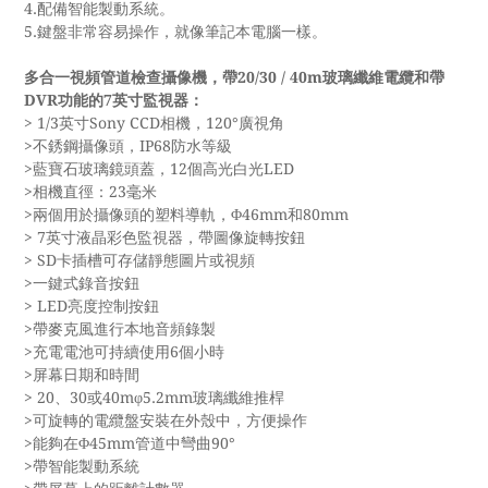
4.配備智能製動系統。
5.鍵盤非常容易操作，就像筆記本電腦一樣。
多合一視頻管道檢查攝像機，帶20/30 / 40m玻璃纖維電纜和帶
DVR功能的7英寸監視器
：
> 1/3英寸Sony CCD相機，120°廣視角
>不銹鋼攝像頭，IP68防水等級
>藍寶石玻璃鏡頭蓋，12個高光白光LED
>相機直徑：23毫米
>兩個用於攝像頭的塑料導軌，Φ46mm和80mm
> 7英寸液晶彩色監視器，帶圖像旋轉按鈕
> SD卡插槽可存儲靜態圖片或視頻
>一鍵式錄音按鈕
> LED亮度控制按鈕
>帶麥克風進行本地音頻錄製
>充電電池可持續使用6個小時
>屏幕日期和時間
> 20、30或40mφ5.2mm玻璃纖維推桿
>可旋轉的電纜盤安裝在外殼中，方便操作
>能夠在Φ45mm管道中彎曲90°
>帶智能製動系統