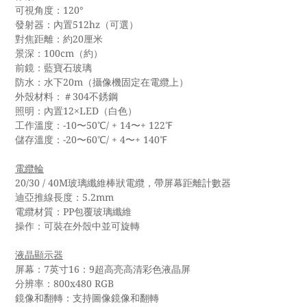
可視角度：120°
發射器：內置512hz（可選）
對焦距離：約20厘米
景深：100cm（約）
前鏡：藍寶石玻璃
防水：水下20m（攝像機固定在電纜上）
外殼材料：＃304不銹鋼
照明：內置12×LED（白色）
工作溫度：-10〜50℃/ + 14〜+ 122℉
儲存溫度：-20〜60℃/ + 4〜+ 140℉
電纜輪
20/30 / 40M玻璃纖維棒狀電纜，帶屏幕距離計數器
迪亞推線長度：5.2mm
電纜材質：PP包覆玻璃纖維
操作：可裝在外殼中並可旋轉
液晶顯示器
屏幕：7英寸16：9超高亮高清彩色液晶屏
分辨率：800x480 RGB
鏡像和翻轉：支持圖像鏡像和翻轉