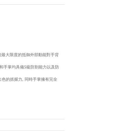
 能最大限度的抵御外部動能對手背
手背和手掌均具備5級防割能力以及防
出色的抓握力, 同時手掌擁有完全