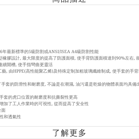
016年最新標準的5級防割或ANSI/ISEA A4級防割性能
型橡膠設計, 最大限度的提高了防護面積, 使手背防護面積達到90%左右,
R連續開槽, 使手指彎曲更靈活
藝, 由HPPE(高性能聚乙烯)及特殊定制加粗玻璃纖維制成, 使手套的
手套的防滑性和耐磨度, 不論是在潮濕, 油污還是乾燥的物體表面均具備
使手套的虎口位置的耐磨度和抗撕裂性更高
 增加了工人作業時的可視性, 從而提高了安全性
全面
適性和透氣性
了解更多