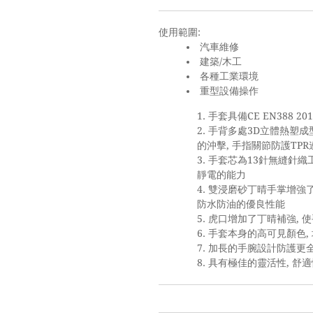
使用範圍:
汽車維修
建築/木工
各種工業環境
重型設備操作
手套具備CE EN388 2
手背多處3D立體熱塑成
的沖擊, 手指關節防護TP
手套芯為13針無縫針織工
靜電的能力
雙浸磨砂丁晴手掌增強了
防水防油的優良性能
虎口增加了丁晴補強, 
手套本身的高可見顏色,
加長的手腕設計防護更
具有極佳的靈活性, 舒