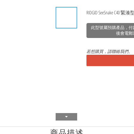
RIDGID SeeSnake C40 
此型號屬預購產品，付
後會電郵
若想購買，請聯絡我們。
商品描述