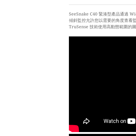
SeeSnake C40
緊湊型產品通過
Wi
傾斜監控允許您以需要的角度查看
TruSense
技術使用高動態範圍的