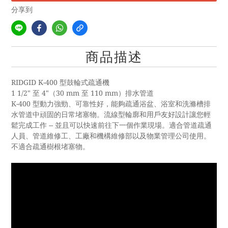
分享到
商品描述
RIDGID K-400 型鼓輪式疏通機
1 1/2"
至
4"
（
30 mm
至
110 mm
）排水管道
K-400
型動力強勁、可靠性好，能夠疏通浴盆、浴室和洗滌槽排
水管道中頑固的日常堵塞物。流線型輪廓和用戶友好設計讓您輕
鬆完成工作
--
並且可以快速前往下一個作業現場。適合管道疏通
人員、管道維修工、工廠和機構維修部以及物業管理公司使用。
不適合疏通樹根堵塞物。