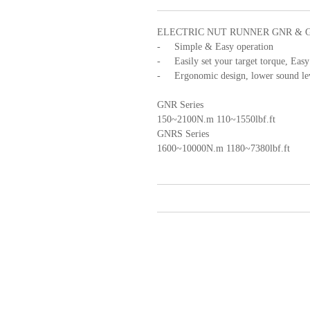
ELECTRIC NUT RUNNER GNR & 
-
Simple & Easy operation
-
Easily set your target torque, Easy
-
Ergonomic design, lower sound lev
GNR Series
150~2100N.m 110~1550lbf.ft
GNRS Series
1600~10000N.m 1180~7380lbf.ft