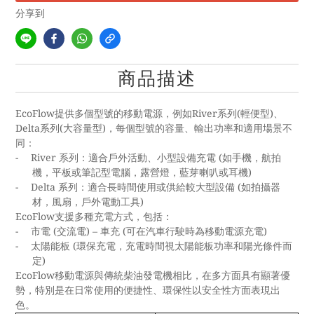
分享到
商品描述
EcoFlow
River
(
)
提供多個型號的移動電源，例如
系列
輕便型
、
Delta
(
)
系列
大容量型
，每個型號的容量、輸出功率和適用場景不
同：
-
River
(
系列：適合戶外活動、小型設備充電
如手機，航拍
)
機，平板或筆記型電腦，露營燈，藍芽喇叭或耳機
-
Delta
(
系列：適合長時間使用或供給較大型設備
如拍攝器
)
材，風扇，戶外電動工具
EcoFlow
支援多種充電方式，包括：
-
(
) –
(
)
市電
交流電
車充
可在汽車行駛時為移動電源充電
-
(
太陽能板
環保充電，充電時間視太陽能板功率和陽光條件而
)
定
EcoFlow
移動電源與傳統柴油發電機相比，在多方面具有顯著優
勢，特別是在日常使用的便捷性、環保性以安全性方面表現出
色。