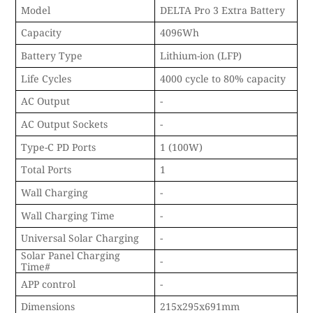
Model
DELTA Pro 3 Extra Battery
Capacity
4096Wh
Battery Type
Lithium-ion (LFP)
Life Cycles
4000 cycle to 80% capacity
AC Output
-
AC Output Sockets
-
Type-C PD Ports
1 (100W)
Total Ports
1
Wall Charging
-
Wall Charging Time
-
Universal Solar Charging
-
Solar Panel Charging
-
Time#
APP control
-
Dimensions
215x295x691mm