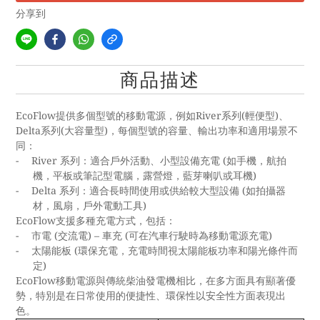
分享到
商品描述
EcoFlow
River
(
)
提供多個型號的移動電源，例如
系列
輕便型
、
Delta
(
)
系列
大容量型
，每個型號的容量、輸出功率和適用場景不
同：
-
River
(
系列：適合戶外活動、小型設備充電
如手機，航拍
)
機，平板或筆記型電腦，露營燈，藍芽喇叭或耳機
-
Delta
(
系列：適合長時間使用或供給較大型設備
如拍攝器
)
材，風扇，戶外電動工具
EcoFlow
支援多種充電方式，包括：
-
(
) –
(
)
市電
交流電
車充
可在汽車行駛時為移動電源充電
-
(
太陽能板
環保充電，充電時間視太陽能板功率和陽光條件而
)
定
EcoFlow
移動電源與傳統柴油發電機相比，在多方面具有顯著優
勢，特別是在日常使用的便捷性、環保性以安全性方面表現出
色。