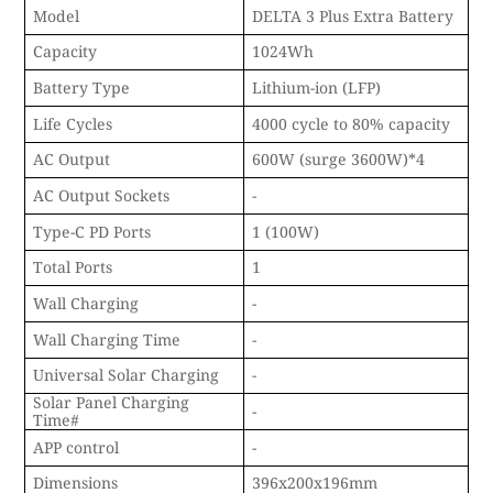
Model
DELTA 3 Plus Extra Battery
Capacity
1024Wh
Battery Type
Lithium-ion (LFP)
Life Cycles
4000 cycle to 80% capacity
AC Output
600W (surge 3600W)*4
AC Output Sockets
-
Type-C PD Ports
1 (100W)
Total Ports
1
Wall Charging
-
Wall Charging Time
-
Universal Solar Charging
-
Solar Panel Charging
-
Time#
APP control
-
Dimensions
396x200x196mm