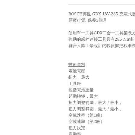
BOSCH博世 GDX 18V-285 充電
原廠行貨
,
保養
3
個月
使用單一工具
GDX
二合一工具架既
強勁的螺栓連接工具具有
285 Nm
扭
符合人體工學設計的軟質握把和細
技術資料
電池電
扭力，最
工具
包括電池重
起動轉矩，最
扭力調整範圍，最大
/
最小，
扭力調整範圍，最大
/
最小，
空載速率（第
1
級
空載速率（第
2
級
扭力設
震動