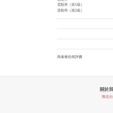
震動率（第
1
級
震動率（第
2
級
尚未有任何評價
關於
商店介