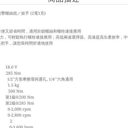
式衝擊螺絲批／扳手 (2電1充)
方便又節省時間，適用於鎖螺絲和螺栓連接應用
力，可輕鬆執行螺栓連接應用；高低兩速選擇器。高速提高生產效率，中
長把手，讓您長時間舒適地使用
壓
18.0 V
大
285 Nm
座
1/2"
方形摩擦環與通孔
, 1/4'''
六角通用
量
1.5 kg
大
500 Nm
 第
1
級
0/200 Nm
 第
2
級
0/285 Nm
）
0-2,000 rpm
）
0-2,800 rpm
定
2
率
0-3,600 bpm