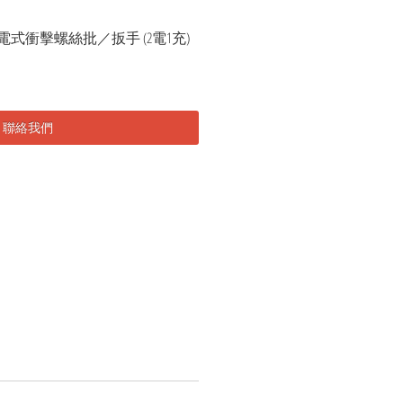
285 充電式衝擊螺絲批／扳手 (2電1充)
聯絡我們